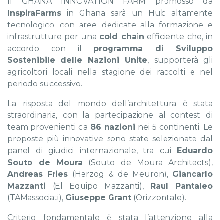
Il GHANA INNOVATION FARM promosso da
InspiraFarms
in Ghana sarà un Hub altamente
tecnologico, con aree dedicate alla formazione e
infrastrutture per una
cold chain
efficiente che, in
accordo con il
programma di Sviluppo
Sostenibile delle Nazioni Unite
, supporterà gli
agricoltori locali nella stagione dei raccolti e nel
periodo successivo.
La risposta del mondo dell’architettura è stata
straordinaria, con la partecipazione al contest di
team provenienti da
86 nazioni
nei 5 continenti. Le
proposte più innovative sono state selezionate dal
panel di giudici internazionale
, tra cui
Eduardo
Souto de Moura
(Souto de Moura Architects),
Andreas Fries
(Herzog & de Meuron),
Giancarlo
Mazzanti
(El Equipo Mazzanti),
Raul Pantaleo
(TAMassociati),
Giuseppe Grant
(Orizzontale).
Criterio fondamentale è stata l’attenzione alla