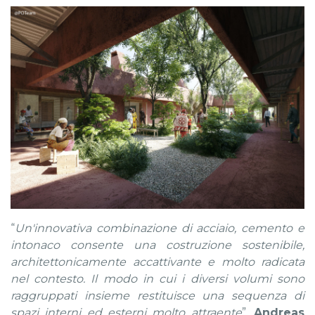
“
Un'innovativa combinazione di acciaio, cemento e
intonaco consente una costruzione sostenibile,
architettonicamente accattivante e molto radicata
nel contesto. Il modo in cui i diversi volumi sono
raggruppati insieme restituisce una sequenza di
spazi interni ed esterni molto attraente
”,
Andreas