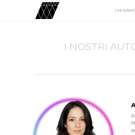
CHI SIAM
I NOSTRI AUT
A
A
M
a