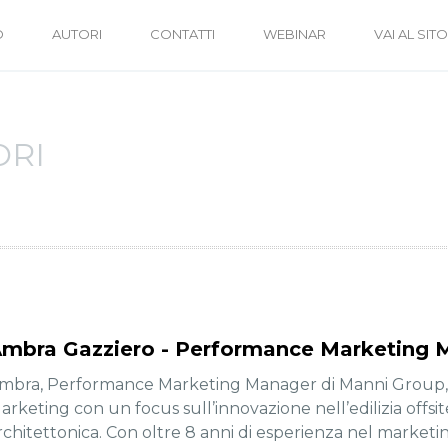
O
AUTORI
CONTATTI
WEBINAR
VAI AL SITO
ORI
mbra Gazziero - Performance Marketing 
mbra, Performance Marketing Manager di Manni Group, sv
arketing con un focus sull’innovazione nell’edilizia offsi
rchitettonica. Con oltre 8 anni di esperienza nel marketing