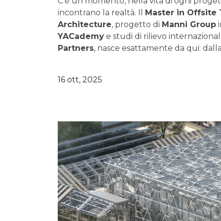
C’è un momento, nella vita di ogni progettis
incontrano la realtà. Il
Master in Offsite
Architecture
, progetto di
Manni Group
i
YACademy
e studi di rilievo internazion
Partners
, nasce esattamente da qui: dalla
16 ott, 2025