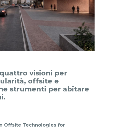
uattro visioni per
larità, offsite e
me strumenti per abitare
i.
in Offsite Technologies for