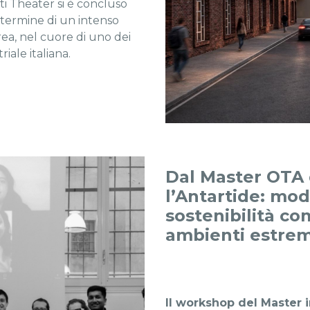
i Theater si è concluso
l termine di un intenso
rea, nel cuore di uno dei
riale italiana.
Dal Master OTA q
l’Antartide: modu
sostenibilità co
ambienti estrem
Il workshop del Master 