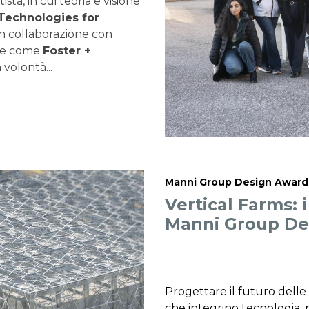
ta, in cui teoria e visione
 Technologies for
n collaborazione con
ale come
Foster +
 volontà...
Manni Group Design Award
Vertical Farms: 
Manni Group De
Progettare il futuro delle 
che integrino tecnologia, 