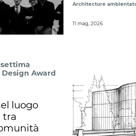
Architecture ambientato
11 mag, 2026
a settima
p Design Award
nel luogo
 tra
 comunità