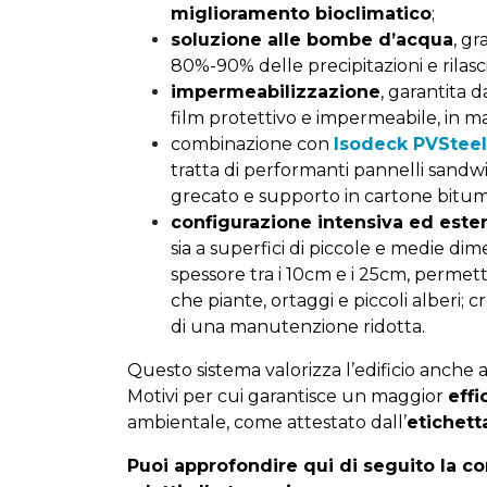
miglioramento bioclimatico
;
soluzione alle bombe d’acqua
, gr
80%-90% delle precipitazioni e rilasc
impermeabilizzazione
, garantita 
film protettivo e impermeabile, in ma
combinazione con
Isodeck PVSteel
tratta di performanti pannelli sandw
grecato e supporto in cartone bitum
configurazione intensiva ed este
sia a superfici di piccole e medie dim
spessore tra i 10cm e i 25cm, permett
che piante, ortaggi e piccoli alberi;
di una manutenzione ridotta.
Questo sistema valorizza l’edificio anche a
Motivi per cui garantisce un maggior
eff
ambientale, come attestato dall’
etichett
Puoi approfondire qui di seguito la 