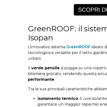
SCOPRI DI
GreenROOF: il sistem
Isopan
L’innovativo sistema
GreenROOF
ideato d
tecnologica e versatile per il tetto giardin
urbani.
Il
verde pensile
si poggia su una copert
bilamiera grecato, rendendo questa solu
performante
.
Tra le sue principali caratteristiche abbia
isolamento termico
: il
core
isolante
garantisce un maggior risparmio en