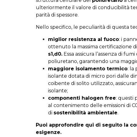
struttura cellulare del
poliuretano
a cell
ulteriormente il valore di conducibilità 
parità di spessore.
Nello specifico, le peculiarità di questa t
miglior resistenza al fuoco
: i pan
ottenuto la massima certificazione di
s1,d0.
Essa assicura l’assenza di fumi 
poliuretano, garantendo una maggior
maggiore isolamento termico
: l
isolante dotata di micro pori dalle dim
coibente di solito utilizzato, assi
isolante;
componenti halogen free
: questi 
al contenimento delle emissioni di 
di
sostenibilità ambientale
.
Puoi approfondire qui di seguito la co
esigenze.