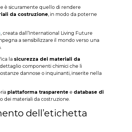
ne è sicuramente quello di rendere
iali da costruzione
, in modo da poterne
e
, creata dall’International Living Future
 impegna a sensibilizzare il mondo verso una
a
.
fica la
sicurezza dei materiali da
dettaglio componenti chimici che li
ostanze dannose o inquinanti, inserite nella
pria
piattaforma trasparente
e
database di
o dei materiali da costruzione.
ento dell’etichetta