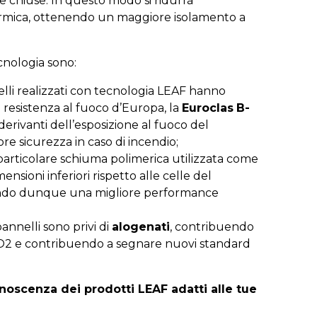
e chiuse. In questo modo si ridurrà
termica, ottenendo un maggiore isolamento a
ecnologia sono:
nelli realizzati con tecnologia LEAF hanno
 resistenza al fuoco d’Europa, la
Euroclas
B-
derivanti dell’esposizione al fuoco del
e sicurezza in caso di incendio;
a particolare schiuma polimerica utilizzata come
ensioni inferiori rispetto alle celle del
curando dunque una migliore performance
pannelli sono privi di
alogenati
, contribuendo
CO2 e contribuendo a segnare nuovi standard
noscenza dei prodotti LEAF adatti alle tue