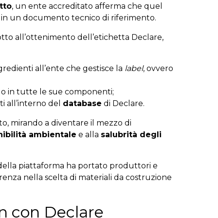
tto
, un ente accreditato afferma che quel
in un documento tecnico di riferimento.
tto all’ottenimento dell’etichetta Declare,
ngredienti all’ente che gestisce la
label
, ovvero
rlo in tutte le sue componenti;
ti all’interno del
database
di Declare.
o, mirando a diventare il mezzo di
nibilità ambientale
e alla
salubrità degli
ella piattaforma ha portato produttori e
arenza
nella scelta di materiali da costruzione
an con Declare