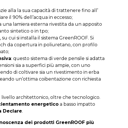
azie alla la sua capacità di trattenere fino all’
iare il 90% dell’acqua in eccesso;
da una lamiera esterna rivestita da un apposito
nto sintetico o in tpo;
, su cui si installa il sistema GreenROOF. Si
ich da copertura in poliuretano, con profilo
ato;
nsiva
: questo sistema di verde pensile si adatta
ensioni sia a superfici più ampie, con uno
endo di coltivare sia un rivestimento in erba
 creando un’ottima coibentazione con richiesta
 livello architettonico, oltre che tecnologico.
icientamento energetico
a basso impatto
a Declare
.
conoscenza dei prodotti GreenROOF più