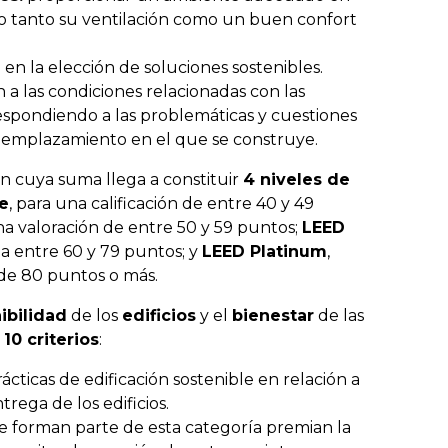
ando tanto su ventilación como un buen confort
en la elección de soluciones sostenibles.
 a las condiciones relacionadas con las
respondiendo a las problemáticas y cuestiones
l emplazamiento en el que se construye.
ón cuya suma llega a constituir
4 niveles de
te
, para una calificación de entre 40 y 49
na valoración de entre 50 y 59 puntos;
LEED
ga entre 60 y 79 puntos; y
LEED Platinum
,
de 80 puntos o más.
ibilidad
de los
edificios
y el
bienestar
de las
s
10 criterios
:
cticas de edificación sostenible en relación a
trega de los edificios.
ue forman parte de esta categoría premian la