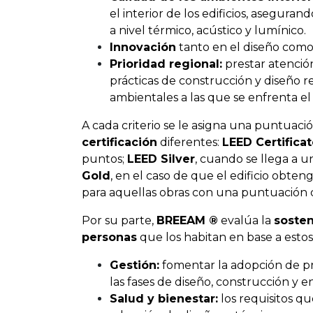
el interior de los edificios, asegur
a nivel térmico, acústico y lumínico.
Innovación
tanto en el diseño como 
Prioridad regional:
prestar atención
prácticas de construcción y diseño 
ambientales a las que se enfrenta e
A cada criterio se le asigna una puntuaci
certificación
diferentes:
LEED Certifica
puntos;
LEED Silver
, cuando se llega a u
Gold
, en el caso de que el edificio obten
para aquellas obras con una puntuación 
Por su parte,
BREEAM ®
evalúa la
sosten
personas
que los habitan en base a esto
Gestión:
fomentar la adopción de prá
las fases de diseño, construcción y en
Salud y bienestar:
los requisitos q