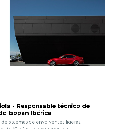
iola - Responsable técnico de
de Isopan Ibérica
 de sistemas de envolventes ligeras.
s de 10 años de experiencia en el