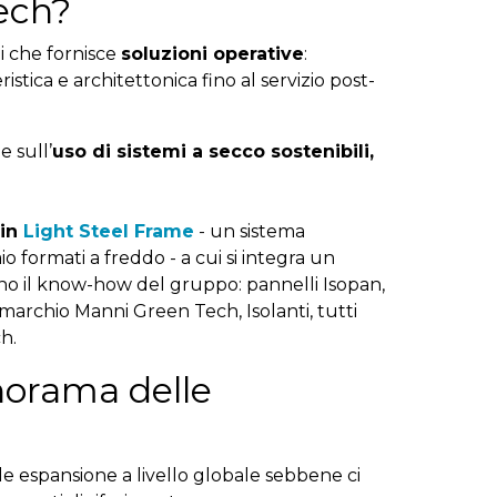
ech?
i che fornisce
soluzioni operative
:
stica e architettonica fino al servizio post-
e sull’
uso di sistemi a secco sostenibili,
 in
Light Steel Frame
- un sistema
o formati a freddo - a cui si integra un
ano il know-how del gruppo: pannelli Isopan,
marchio Manni Green Tech, Isolanti, tutti
h.
anorama delle
ale espansione a livello globale sebbene ci