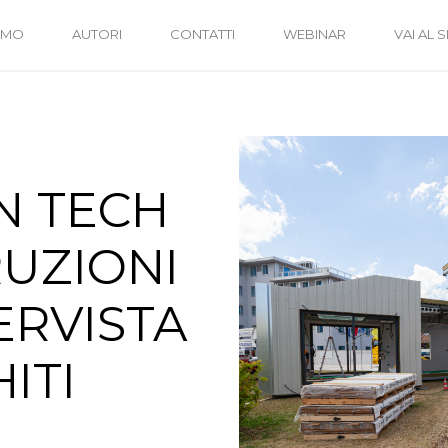
IAMO
AUTORI
CONTATTI
WEBINAR
VAI AL S
N TECH
UZIONI
ERVISTA
ITI