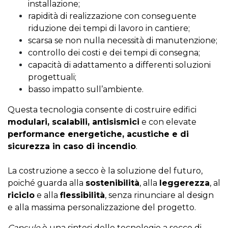
installazione;
rapidità di realizzazione con conseguente
riduzione dei tempi di lavoro in cantiere;
scarsa se non nulla necessità di manutenzione;
controllo dei costi e dei tempi di consegna;
capacità di adattamento a differenti soluzioni
progettuali;
basso impatto sull’ambiente.
Questa tecnologia consente di costruire edifici
modulari, scalabili, antisismici
e con elevate
performance energetiche, acustiche e di
sicurezza in caso di incendio
.
La costruzione a secco è la soluzione del futuro,
poiché guarda alla
sostenibilità
, alla
leggerezza
, al
riciclo
e alla
flessibilità
, senza rinunciare al design
e alla massima personalizzazione del progetto.
Capsule
è una sintesi delle tecnologie a secco di