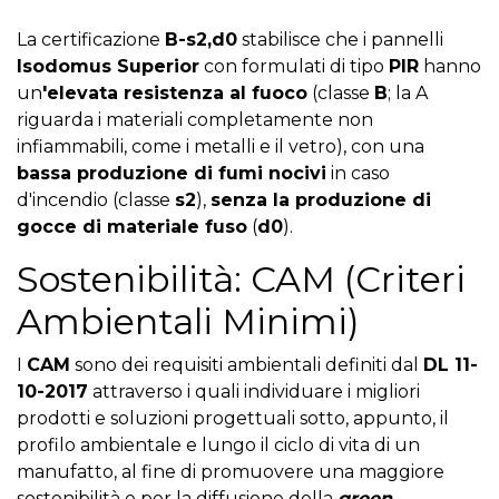
La certificazione
B-s2,d0
stabilisce che i pannelli
Isodomus Superior
con formulati di tipo
PIR
hanno
un
'elevata resistenza al fuoco
(classe
B
; la A
riguarda i materiali completamente non
infiammabili, come i metalli e il vetro), con una
bassa produzione di fumi nocivi
in caso
d'incendio (classe
s2
),
senza la produzione di
gocce di materiale fuso
(
d0
).
Sostenibilità: CAM (Criteri
Ambientali Minimi)
I
CAM
sono dei requisiti ambientali definiti dal
DL 11-
10-2017
attraverso i quali individuare i migliori
prodotti e soluzioni progettuali sotto, appunto, il
profilo ambientale e lungo il ciclo di vita di un
manufatto, al fine di promuovere una maggiore
sostenibilità e per la diffusione della
green