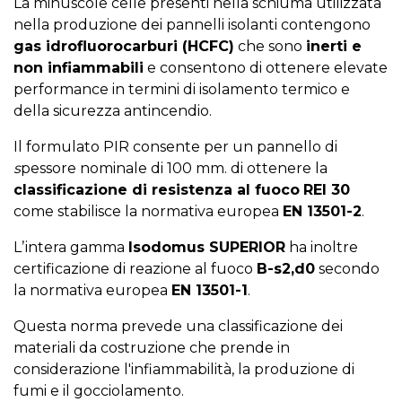
La minuscole celle presenti nella schiuma utilizzata
nella produzione dei pannelli isolanti contengono
gas idrofluorocarburi (HCFC)
che sono
inerti e
non infiammabili
e consentono di ottenere elevate
performance in termini di isolamento termico e
della sicurezza antincendio.
Il formulato PIR consente per un pannello di
s
pessore nominale di 100 mm. di ottenere la
classificazione di resistenza al fuoco
REI 30
come stabilisce la normativa europea
EN 13501-2
.
Lʼintera gamma
Isodomus SUPERIOR
ha inoltre
certificazione di reazione al fuoco
B-s2,d0
secondo
la normativa europea
EN 13501-1
.
Questa norma prevede una classificazione dei
materiali da costruzione che prende in
considerazione l'infiammabilità, la produzione di
fumi e il gocciolamento.