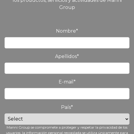
los productos, servicios y actividades de Manni
Group
Nombre
*
Apellidos
*
E-mail
*
País
*
Manni Group se compromete a proteger y respetar la privacidad de los
usuarios: la información personal recopilada se utiliza únicamente para