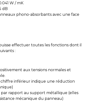
 0.041 W / mK
35 dB
 panneaux phono-absorbants avec une face
sse effectuer toutes les fonctions dont il
uivants :
 positivement aux tensions normales et
le.
 chiffre inférieur indique une réduction
anique)
e par rapport au support métallique (elles
résistance mécanique du panneau)