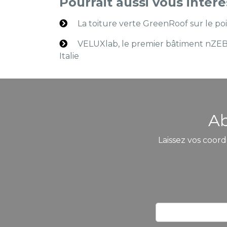
Pourrait aussi vous intér
La toiture verte GreenRoof sur le po
VELUXlab, le premier bâtiment nZEB 
Italie
Ab
Laissez vos coord