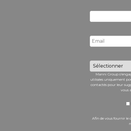
Manni Group s'engage à
utilisées uniquement pou
contactés pour leur sugg
vous a
Afin de vous fournir le
n