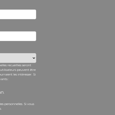
lles recueillies seront
utilisateurs peuvent être
raient les intéresser. Si
vants :
an.
es personnelles. Si vous
s.