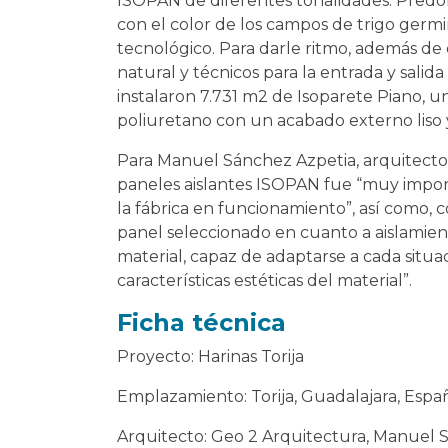
ISOPAN de diferentes tonalidades. Predo
con el color de los campos de trigo germi
tecnológico. Para darle ritmo, además de
natural y técnicos para la entrada y salid
instalaron 7.731 m2 de Isoparete Piano, 
poliuretano con un acabado externo liso y
Para Manuel Sánchez Azpetia, arquitecto 
paneles aislantes ISOPAN fue “muy import
la fábrica en funcionamiento”, así como, c
panel seleccionado en cuanto a aislamiento
material, capaz de adaptarse a cada situa
características estéticas del material”.
Ficha técnica
Proyecto: Harinas Torija
Emplazamiento: Torija, Guadalajara, Espa
Arquitecto: Geo 2 Arquitectura, Manuel 