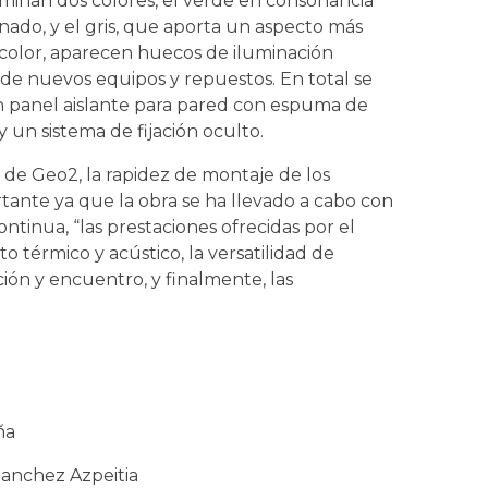
minan dos colores, el verde en consonancia
nado, y el gris, que aporta un aspecto más
 color, aparecen huecos de iluminación
a de nuevos equipos y repuestos. En total se
un panel aislante para pared con espuma de
 un sistema de fijación oculto.
de Geo2, la rapidez de montaje de los
ante ya que la obra se ha llevado a cabo con
ontinua, “las prestaciones ofrecidas por el
 térmico y acústico, la versatilidad de
ción y encuentro, y finalmente, las
ña
Sanchez Azpeitia