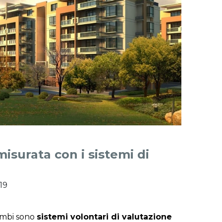
isurata con i sistemi di
019
rambi sono
sistemi volontari di valutazione