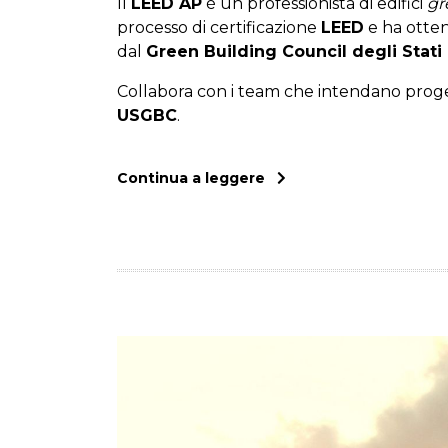
Il
LEED AP
è un professionista di edifici
gr
processo di certificazione
LEED
e ha otten
dal
Green Building Council degli Stati 
Collabora con i team che intendano proge
USGBC
.
Continua a leggere