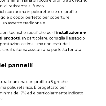
on anima in lana di roccia e profilo a 5 greche,
i di resistenza al fuoco.
ich con anima in poliuretano e un profilo
tegole o coppi, perfetto per coperture
o un aspetto tradizionale.
zioni tecniche specifiche per l’
installazione e
ti prodotti
. In particolare, consiglia il fissaggio
restazioni ottimali, ma non esclude il
e che il sistema assicuri una perfetta tenuta
dei pannelli
ra bilamiera con profilo a 5 greche
uma poliuretanica. È progettato per
nima del 7% ed è particolarmente indicato
ali.