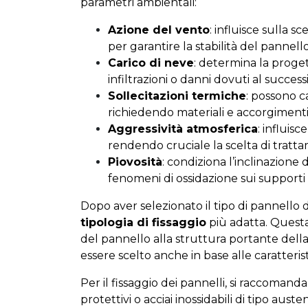
parametri ambientali:
Azione del vento
: influisce sulla s
per garantire la stabilità del pannello
Carico di neve
: determina la proget
infiltrazioni o danni dovuti al succes
Sollecitazioni termiche
: possono c
richiedendo materiali e accorgimenti
Aggressività atmosferica
: influisc
rendendo cruciale la scelta di trattam
Piovosità
: condiziona l’inclinazione 
fenomeni di ossidazione sui supporti 
Dopo aver selezionato il tipo di pannello 
tipologia di fissaggio
più adatta. Questa 
del pannello alla struttura portante della 
essere scelto anche in base alle caratteri
Per il fissaggio dei pannelli, si raccomanda
protettivi o acciai inossidabili di tipo aust