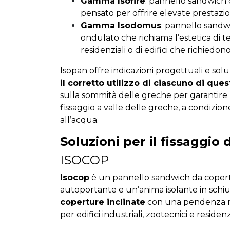
Gamma Isofire
: pannello sandwich c
pensato per offrire elevate prestazion
Gamma Isodomus
: pannello sandw
ondulato che richiama l’estetica di 
residenziali o di edifici che richiedon
Isopan offre indicazioni progettuali e solu
il corretto utilizzo di ciascuno di ques
sulla sommità delle greche per garantire p
fissaggio a valle delle greche, a condizion
all’acqua.
Soluzioni per il fissaggio 
ISOCOP
Isocop
è un pannello sandwich da copertu
autoportante e un’anima isolante in schi
coperture inclinate
con una pendenza mi
per edifici industriali, zootecnici e residenzi