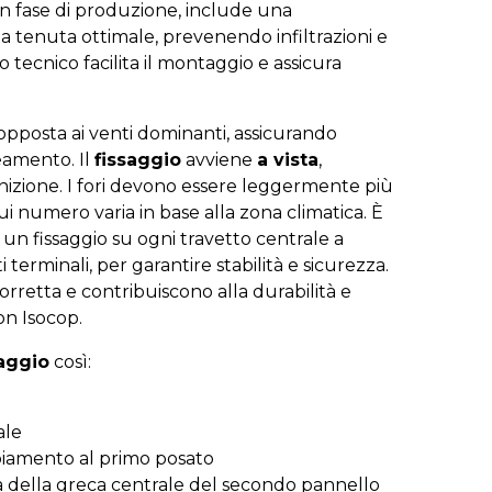
in fase di produzione, include una
 tenuta ottimale, prevenendo infiltrazioni e
 tecnico facilita il montaggio e assicura
opposta ai venti dominanti, assicurando
eamento. Il
fissaggio
avviene
a vista
,
rnizione. I fori devono essere leggermente più
il cui numero varia in base alla zona climatica. È
 fissaggio su ogni travetto centrale a
 terminali, per garantire stabilità e sicurezza.
retta e contribuiscono alla durabilità e
on Isocop.
aggio
così:
ale
iamento al primo posato
za della greca centrale del secondo pannello