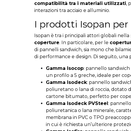
compatibilità tra i materiali utilizzati
, 
interazioni tra acciaio e alluminio.
I prodotti Isopan per
Isopan è tra i principali attori globali nel
coperture
. In particolare, per le
copertu
di pannelli sandwich, sia mono che bilamie
di performance e design. Di seguito, una p
Gamma Isocop
: pannello sandwich 
un profilo a 5 greche, ideale per cop
Gamma Isodeck
: pannello sandwic
poliuretano o lana di roccia, dotato d
cartone bitumato, perfetto per cope
Gamma Isodeck PVSteel
: pannell
poliuretanica o lana minerale, caratt
membrana in PVC o TPO preaccoppiata
in cui è richiesta un’ulteriore prote