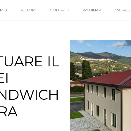
IAMO
AUTORI
CONTATTI
WEBINAR
VAI AL S
UARE IL
EI
ANDWICH
RA