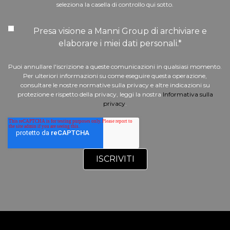
seleziona la casella di controllo qui sotto.
Presa visione a Manni Group di archiviare e
elaborare i miei dati personali.
*
Puoi annullare l'iscrizione a queste comunicazioni in qualsiasi momento.
Per ulteriori informazioni su come eseguire questa operazione,
consultare le nostre normative sulla privacy e altre indicazioni su
protezione e rispetto della privacy, leggi la nostra
Informativa sulla
privacy
.