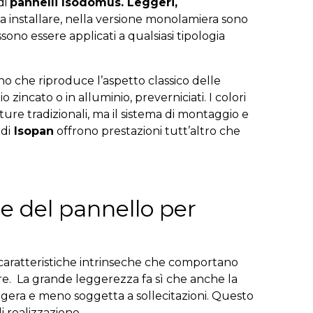
di
pannelli Isodomus. Leggeri,
a installare, nella versione monolamiera sono
o essere applicati a qualsiasi tipologia
no che riproduce l’aspetto classico delle
o zincato o in alluminio, preverniciati. I colori
ture tradizionali, ma il sistema di montaggio e
i
di
Isopan
offrono prestazioni tutt’altro che
e del pannello per
e caratteristiche intrinseche che comportano
ere. La grande leggerezza fa sì che anche la
ggera e meno soggetta a sollecitazioni. Questo
i realizzazione.