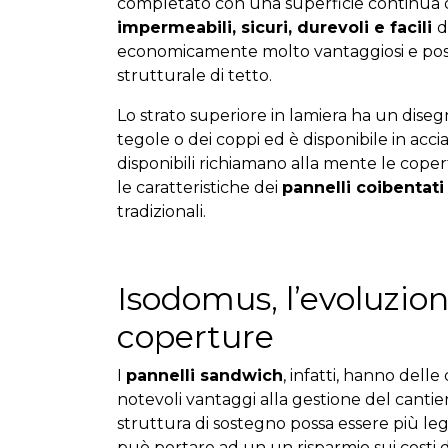
completato con una superficie continua 
impermeabili, sicuri, durevoli e facili
d
economicamente molto vantaggiosi e posson
strutturale di tetto.
Lo strato superiore in lamiera ha un diseg
tegole o dei coppi ed è disponibile in acciai
disponibili richiamano alla mente le coper
le caratteristiche dei
pannelli coibentat
tradizionali.
Isodomus, l’evoluzion
coperture
I
pannelli sandwich
, infatti, hanno dell
notevoli vantaggi alla gestione del canti
struttura di sostegno possa essere più le
può portare ad un un risparmio sui costi d