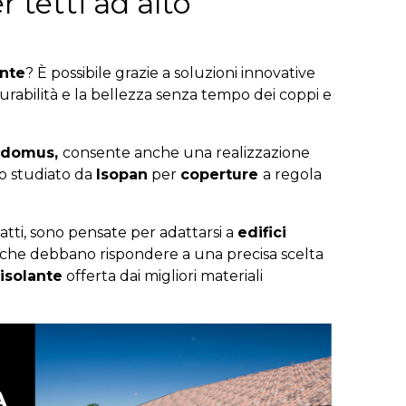
 tetti ad alto
ante
? È possibile grazie a soluzioni innovative
durabilità e la bellezza senza tempo dei coppi e
odomus,
consente anche una realizzazione
io studiato da
Isopan
per
coperture
a regola
atti, sono pensate per adattarsi a
edifici
che debbano rispondere a una precisa scelta
isolante
offerta dai migliori materiali