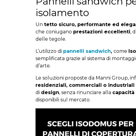
Pannelli sandwich per
isolamento
Un
tetto sicuro, performante ed eleg
che coniugano
prestazioni eccellenti
, 
delle tegole.
L’utilizzo di
pannelli sandwich
,
come
Is
semplificata grazie al sistema di montagg
d’arte.
Le soluzioni proposte da Manni Group, inf
residenziali, commerciali o industriali
di
design
, senza rinunciare alla
capacità 
disponibili sul mercato.