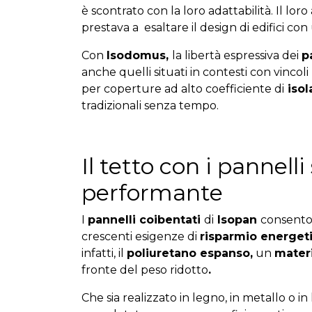
è scontrato con la loro adattabilità. Il lor
prestava a esaltare il design di edifici c
Con
Isodomus,
la libertà espressiva dei
p
anche quelli situati in contesti con vincoli
per coperture ad alto coefficiente di
isol
tradizionali senza tempo.
Il tetto con i pannell
performante
I
pannelli coibentati
di
Isopan
consenton
crescenti esigenze di
risparmio energet
infatti, il
poliuretano espanso,
un
materi
fronte del peso ridotto
.
Che sia realizzato in legno, in metallo o i