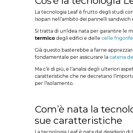
Cos’è la tecnologia L
La tecnologia Leaf è frutto degli studi con
Isopan nell’ambito dei pannelli sandwich e
Si tratta di un’idea nata per garantire le 
termico
degli edifici e delle
celle frigorif
Già questo basterebbe a farne apprezzare
fondamentale per assicurare
la
catena de
Ma c’è di più, e l’analisi degli ulteriori a
caratteristiche che ne decretano l’import
per l’isolamento.
Com’è nata la tecnolo
sue caratteristiche
La tecnologia Leaf è nata dal desiderio di