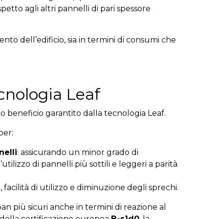
spetto agli altri pannelli di pari spessore
o dell’edificio, sia in termini di consumi che
ecnologia Leaf
co beneficio garantito dalla tecnologia Leaf.
per:
elli
: assicurando un minor grado di
tilizzo di pannelli più sottili e leggeri a parità
facilità di utilizzo e diminuzione degli sprechi.
an più sicuri anche in termini di reazione al
 della certificazione europea
B-s1d0
, la