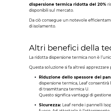
dispersione termica ridotta del 20%
ri
disponibili sul mercato.
Da ciò consegue un notevole efficientament
di isolamento.
Altri benefici della t
La ridotta dispersione termica non è l’uni
Questa soluzione si fa altresì apprezzare 
Riduzione dello spessore dei pann
dispersione termica, Leaf consentirà l’u
di trasmittanza termica U.
Questo significa vantaggi di gestione, 
Sicurezza:
Leaf rende i pannelli Isop
fuoco. Ad attestarlo è l’ottenimento