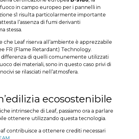
l fuoco in campo europeo per i pannelli in
azione s1 risulta particolarmente importante
ttesta l’assenza di fumi derivanti
ma stessa.
ne che Leaf riserva all’ambiente è apprezzabile
free FR (Flame Retardant) Technology.
 a differenza di quelli comunemente utilizzati
oco dei materiali, sono in questo caso privi di
civi se rilasciati nell’atmosfera.
n’edilizia ecosostenibile
stiche intrinseche di Leaf, passiamo ora a parlare
ibile ottenere utilizzando questa tecnologia.
eaf contribuisce a ottenere crediti necessari
EAM
.