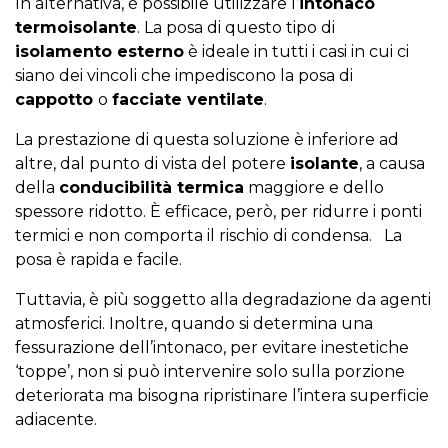
In alternativa, è possibile utilizzare l’
intonaco
termoisolante
. La posa di questo tipo di
isolamento esterno
è ideale in tutti i casi in cui ci
siano dei vincoli che impediscono la posa di
cappotto
o
facciate ventilate
.
La prestazione di questa soluzione è inferiore ad
altre, dal punto di vista del potere
isolante
, a causa
della
conducibilità termica
maggiore e dello
spessore ridotto. È efficace, però, per ridurre i ponti
termici e non comporta il rischio di condensa. La
posa è rapida e facile.
Tuttavia, è più soggetto alla degradazione da agenti
atmosferici. Inoltre, quando si determina una
fessurazione dell’intonaco, per evitare inestetiche
‘toppe’, non si può intervenire solo sulla porzione
deteriorata ma bisogna ripristinare l’intera superficie
adiacente.