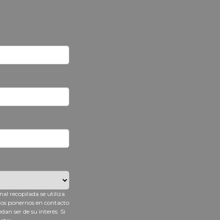
l recopilada se utiliza
emos ponernos en contacto
an ser de su interés. Si