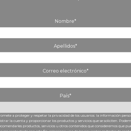
Nombre
*
Apellidos
*
Correo electrónico
*
País
*
ete a proteger y respetar la privacidad de los usuarios: la información persona
rar la cuenta y proporcionar los productos y servicios que se soliciten. Pod
ecomendarles productos, servicios u otros contenidos que consideremos que pued