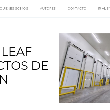
QUIÉNES SOMOS
AUTORES
CONTACTO
IR AL S
 LEAF
CTOS DE
ÓN