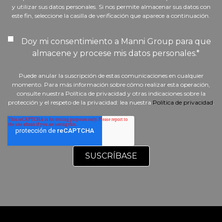
y utilizar sus datos personales. Si nos permite almacenar sus datos con
este fin, seleccione la casilla de verificación que aparece a continuación.
Doy mi consentimiento a Manni Group para que
almacene y procese mis datos personales.
*
Puede anular la suscripción de estas comunicaciones en cualquier
momento. Para más información sobre cómo realizar esta operación,
consulte nuestra Política de privacidad y otras indicaciones sobre la
protección y el respeto de la privacidad: lea nuestra
Política de privacidad
.