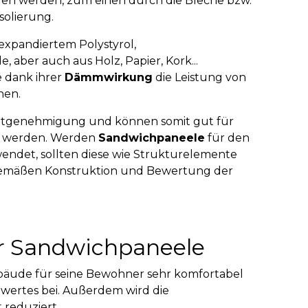
den werden, zum einen durch die Bleche bzw.
solierung.
expandiertem Polystyrol,
 aber auch aus Holz, Papier, Kork...
e dank ihrer
Dämmwirkung
die Leistung von
nen.
artgenehmigung und können somit gut für
t werden. Werden
Sandwichpaneele
für den
endet, sollten diese wie Strukturelemente
gemäßen Konstruktion und Bewertung der
ür Sandwichpaneele
äude für seine Bewohner sehr komfortabel
wertes bei. Außerdem wird die
 reduziert.