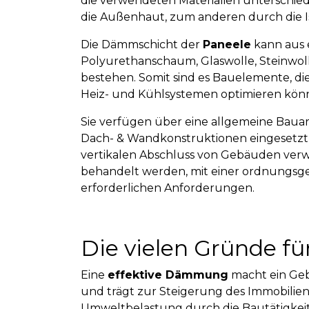
die verwendeten Materialien unterschie
die Außenhaut, zum anderen durch die I
Die Dämmschicht der
Paneele
kann aus 
Polyurethanschaum, Glaswolle, Steinwolle,
bestehen. Somit sind es Bauelemente, di
Heiz- und Kühlsystemen optimieren kön
Sie verfügen über eine allgemeine Bau
Dach- & Wandkonstruktionen eingesetz
vertikalen Abschluss von Gebäuden verw
behandelt werden, mit einer ordnungs
erforderlichen Anforderungen.
Die vielen Gründe f
Eine
effektive Dämmung
macht ein Geb
und trägt zur Steigerung des Immobilien
Umweltbelastung durch die Bautätigkeit